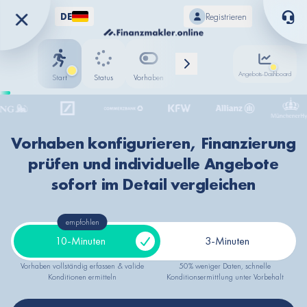
DE
Registrieren
Angebots-Dashboard
Start
Status
Vorhaben
Status
Fortschritt
Standort
Sparkasse
Vorhaben konfigurieren, Finanzierung
ING
prüfen und individuelle Angebote
Deutsche Bank
Commerzbank
sofort im Detail vergleichen
KfW Bank
Allianz
empfohlen
Münchener Hypothekenbank
10-Minuten
3-Minuten
Deutsche Kreditbank (DKB)
Signal Iduna
Vorhaben vollständig erfassen & valide
50% weniger Daten, schnelle
Nord/LB
Konditionen ermitteln
Konditionsermittlung unter Vorbehalt
BB Bank