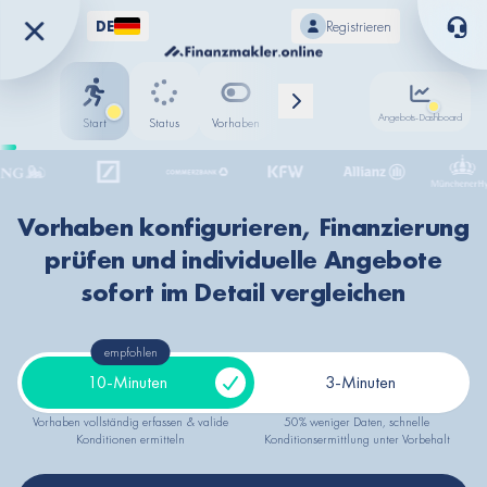
DE
Registrieren
Angebots-Dashboard
Start
Status
Vorhaben
Status
Fortschritt
Standort
Sparkasse
Vorhaben konfigurieren, Finanzierung
ING
prüfen und individuelle Angebote
Deutsche Bank
Commerzbank
sofort im Detail vergleichen
KfW Bank
Allianz
empfohlen
Münchener Hypothekenbank
10-Minuten
3-Minuten
Deutsche Kreditbank (DKB)
Signal Iduna
Vorhaben vollständig erfassen & valide
50% weniger Daten, schnelle
Nord/LB
Konditionen ermitteln
Konditionsermittlung unter Vorbehalt
BB Bank