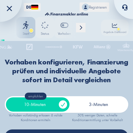
DE
Registrieren
Angebots-Dashboard
Start
Status
Vorhaben
Status
Fortschritt
Standort
Sparkasse
Vorhaben konfigurieren, Finanzierung
ING
prüfen und individuelle Angebote
Deutsche Bank
Commerzbank
sofort im Detail vergleichen
KfW Bank
Allianz
empfohlen
Münchener Hypothekenbank
10-Minuten
3-Minuten
Deutsche Kreditbank (DKB)
Signal Iduna
Vorhaben vollständig erfassen & valide
50% weniger Daten, schnelle
Nord/LB
Konditionen ermitteln
Konditionsermittlung unter Vorbehalt
BB Bank